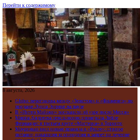
Перейти к содержимому
8 августа, 2026
Globo: переговоры между «Зенитом» и «Фламенго» по
продаже Луиса Энрике на паузе
В «Интер Майами» рассказали об «эре после Месси»
Мирра Андреева сенсационно проиграла Лейле
Фернандес в третьем круге «Мастерса» в Торонто
Моуринью ввел новые правила в «Реале»: строгое
питание, наказания за опоздания и запрет на лечение