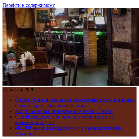
Перейти к содержимому
7 августа, 2026
Сидни Суини вызвала ажиотаж новыми фото в нижнем
белье для рекламы своего бренда
Актриса снялась обнаженной в честь 47-летия
Сын Иствуда не смог оплакать избранницу, не
выжившую в ДТП
MK.RU выяснил подробности о пропавшем брате
Хазанова