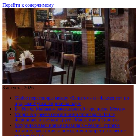
Перейти к содержимому
8 августа, 2026
Globo: переговоры между «Зенитом» и «Фламенго» по
продаже Луиса Энрике на паузе
В «Интер Майами» рассказали об «эре после Месси»
Мирра Андреева сенсационно проиграла Лейле
Фернандес в третьем круге «Мастерса» в Торонто
Моуринью ввел новые правила в «Реале»: строгое
питание, наказания за опоздания и запрет на лечение