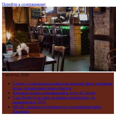
Перейти к содержимому
7 августа, 2026
Сидни Суини вызвала ажиотаж новыми фото в нижнем
белье для рекламы своего бренда
Актриса снялась обнаженной в честь 47-летия
Сын Иствуда не смог оплакать избранницу, не
выжившую в ДТП
MK.RU выяснил подробности о пропавшем брате
Хазанова