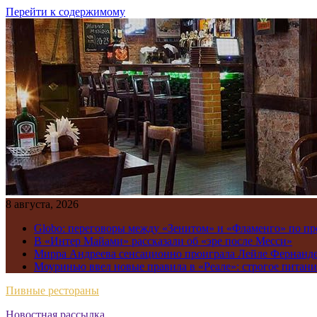
Перейти к содержимому
8 августа, 2026
Globo: переговоры между «Зенитом» и «Фламенго» по пр
В «Интер Майами» рассказали об «эре после Месси»
Мирра Андреева сенсационно проиграла Лейле Фернандес
Моуринью ввел новые правила в «Реале»: строгое питание,
Пивные рестораны
Новостная рассылка