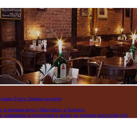
одаже Луиса Энрике на паузе
 в третьем круге «Мастерса» в Торонто
 наказания за опоздания и запрет на лечение вне клуба (As)