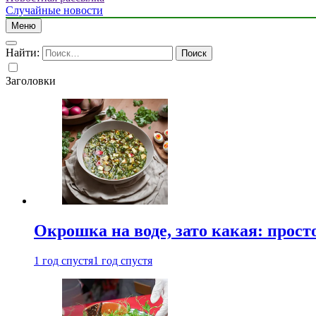
Случайные новости
Меню
Найти:
Заголовки
Окрошка на воде, зато какая: прост
1 год спустя
1 год спустя