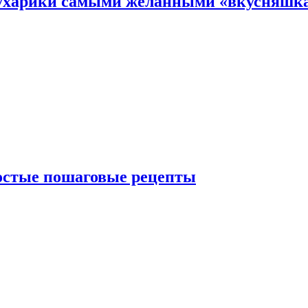
 сухарики самыми желанными «вкусняшк
ростые пошаговые рецепты