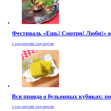
Фестиваль «Ешь! Смотри! Люби!» о
1 год спустя
1 год спустя
Вся правда о бульонных кубиках: п
1 год спустя
1 год спустя