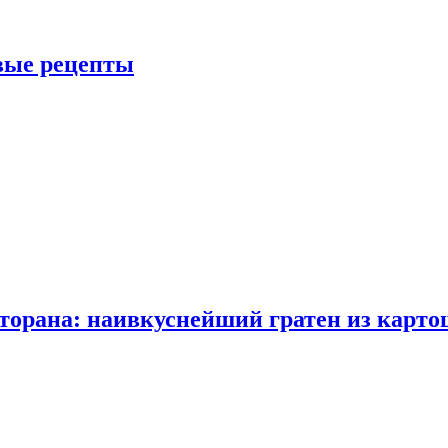
овые рецепты
сторана: наивкуснейший гратен из карто