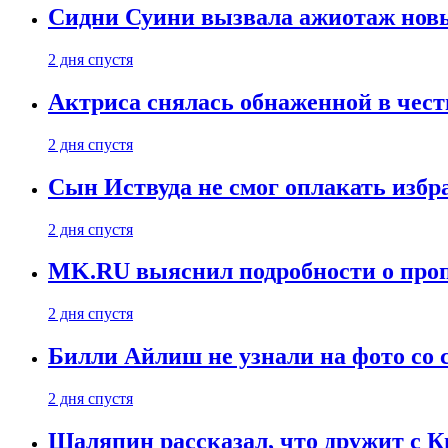
Сидни Суини вызвала ажиотаж новы
2 дня спустя
Актриса снялась обнаженной в чест
2 дня спустя
Сын Иствуда не смог оплакать изб
2 дня спустя
MK.RU выяснил подробности о проп
2 дня спустя
Билли Айлиш не узнали на фото со
2 дня спустя
Шаляпин рассказал, что дружит с 