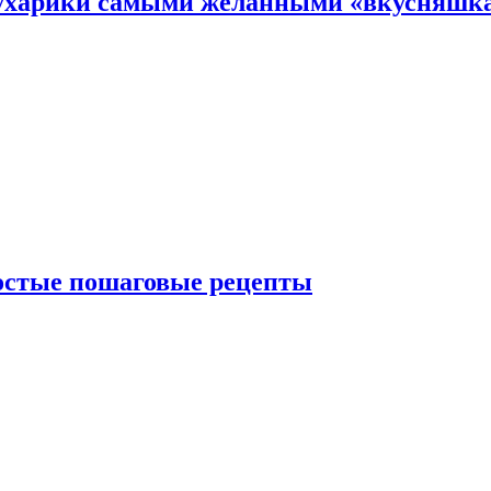
 сухарики самыми желанными «вкусняшк
ростые пошаговые рецепты