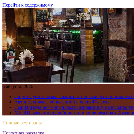
Перейти к содержимому
6 августа, 2026
Сидни Суини вызвала ажиотаж новыми фото в нижнем бе
Актриса снялась обнаженной в честь 47-летия
Сын Иствуда не смог оплакать избранницу, не выжившу
MK.RU выяснил подробности о пропавшем брате Хазано
Пивные рестораны
Новостная рассылка