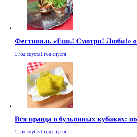
Фестиваль «Ешь! Смотри! Люби!» о
1 год спустя
1 год спустя
Вся правда о бульонных кубиках: п
1 год спустя
1 год спустя