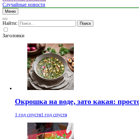
Случайные новости
Меню
Найти:
Заголовки
Окрошка на воде, зато какая: прост
1 год спустя
1 год спустя