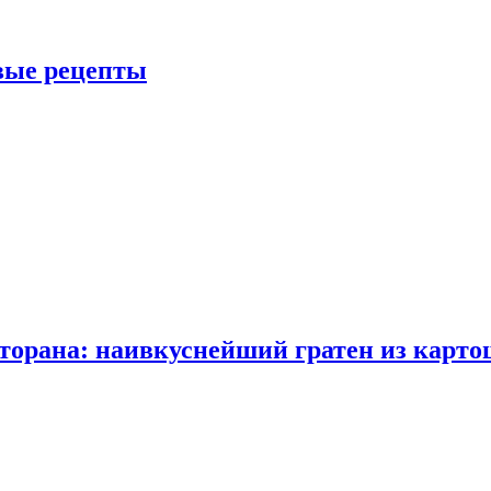
овые рецепты
сторана: наивкуснейший гратен из карто