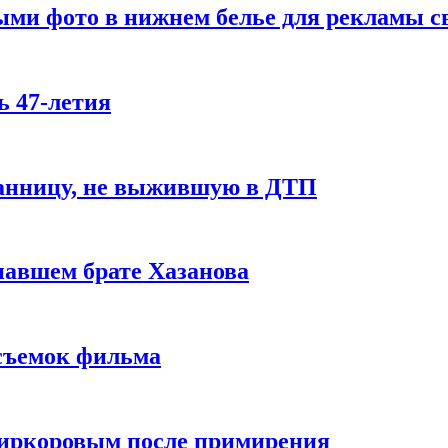
ми фото в нижнем белье для рекламы св
ь 47-летия
ранницу, не выжившую в ДТП
авшем брате Хазанова
 съемок фильма
Киркоровым после примирения