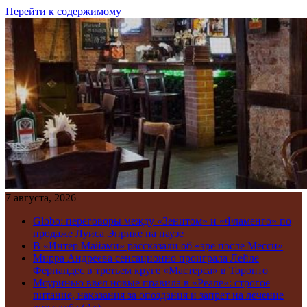
Перейти к содержимому
7 августа, 2026
Globo: переговоры между «Зенитом» и «Фламенго» по
продаже Луиса Энрике на паузе
В «Интер Майами» рассказали об «эре после Месси»
Мирра Андреева сенсационно проиграла Лейле
Фернандес в третьем круге «Мастерса» в Торонто
Моуринью ввел новые правила в «Реале»: строгое
питание, наказания за опоздания и запрет на лечение