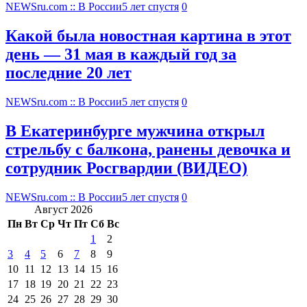
NEWSru.com :: В России
5 лет спустя
0
Какой была новостная картина в этот
день — 31 мая в каждый год за
последние 20 лет
NEWSru.com :: В России
5 лет спустя
0
В Екатеринбурге мужчина открыл
стрельбу с балкона, ранены девочка и
сотрудник Росгвардии (ВИДЕО)
NEWSru.com :: В России
5 лет спустя
0
Август 2026
Пн
Вт
Ср
Чт
Пт
Сб
Вс
1
2
3
4
5
6
7
8
9
10
11
12
13
14
15
16
17
18
19
20
21
22
23
24
25
26
27
28
29
30