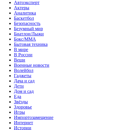
Автоэксперт
Актеры
Аналитика
Баскетбол
Безопасность
Безумный мир
Биатлон/Лыжи
Бокс/MMA
Бытовая техника
В мире
В России
Вещи
Военные новости
Волейбол
Гаджеты
Дача и сад
Дети
Дом и сад
Еда
Звёзды
Здоровье
Игры
Импортозамещение
Интернет
Истории