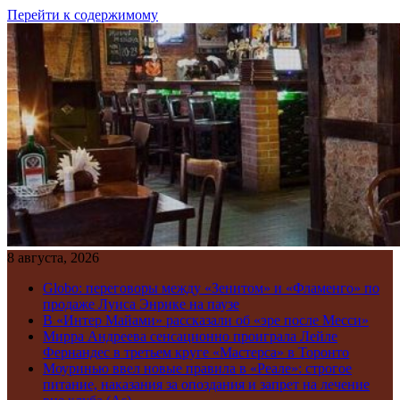
Перейти к содержимому
8 августа, 2026
Globo: переговоры между «Зенитом» и «Фламенго» по
продаже Луиса Энрике на паузе
В «Интер Майами» рассказали об «эре после Месси»
Мирра Андреева сенсационно проиграла Лейле
Фернандес в третьем круге «Мастерса» в Торонто
Моуринью ввел новые правила в «Реале»: строгое
питание, наказания за опоздания и запрет на лечение