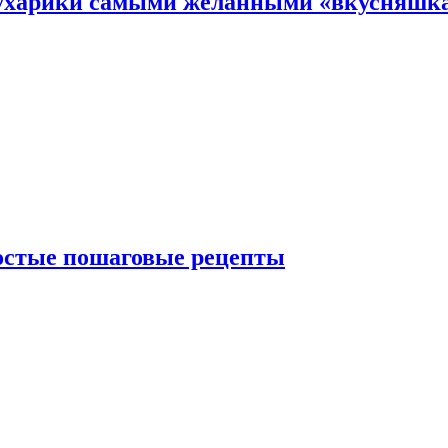
 сухарики самыми желанными «вкусняшк
ростые пошаговые рецепты