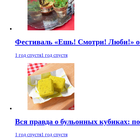
Фестиваль «Ешь! Смотри! Люби!» о
1 год спустя
1 год спустя
Вся правда о бульонных кубиках: п
1 год спустя
1 год спустя