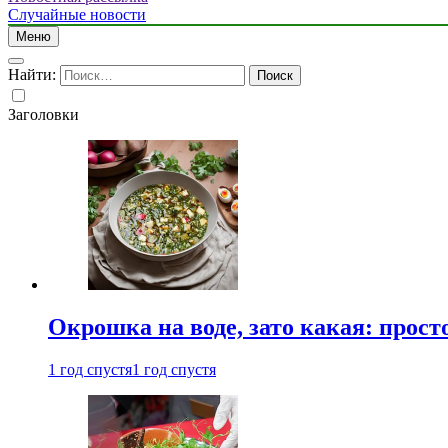
Случайные новости
Меню
Найти:
Заголовки
Окрошка на воде, зато какая: прост
1 год спустя
1 год спустя