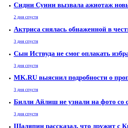
Сидни Суини вызвала ажиотаж новы
2 дня спустя
Актриса снялась обнаженной в чест
3 дня спустя
Сын Иствуда не смог оплакать изб
3 дня спустя
MK.RU выяснил подробности о проп
3 дня спустя
Билли Айлиш не узнали на фото со
3 дня спустя
Шаляпин рассказал, что дружит с 