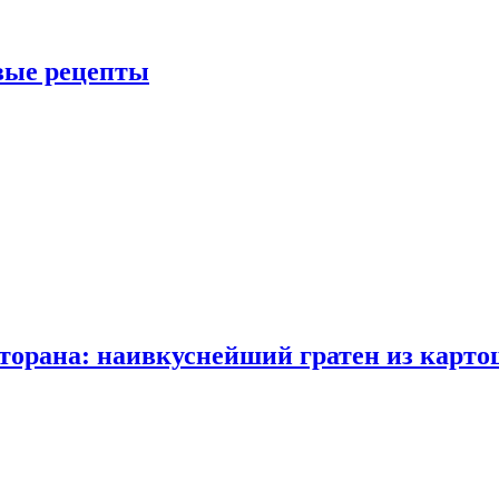
овые рецепты
сторана: наивкуснейший гратен из карто