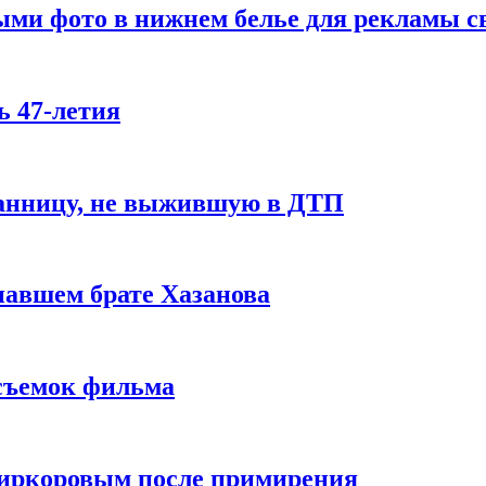
ми фото в нижнем белье для рекламы св
ь 47-летия
ранницу, не выжившую в ДТП
авшем брате Хазанова
 съемок фильма
Киркоровым после примирения