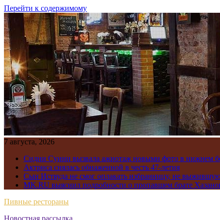
Перейти к содержимому
7 августа, 2026
Сидни Суини вызвала ажиотаж новыми фото в нижнем бе
Актриса снялась обнаженной в честь 47-летия
Сын Иствуда не смог оплакать избранницу, не выжившу
MK.RU выяснил подробности о пропавшем брате Хазано
Пивные рестораны
Новостная рассылка