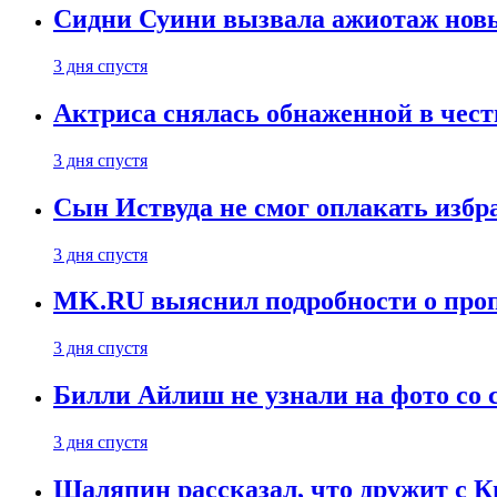
Сидни Суини вызвала ажиотаж новы
3 дня спустя
Актриса снялась обнаженной в чест
3 дня спустя
Сын Иствуда не смог оплакать изб
3 дня спустя
MK.RU выяснил подробности о проп
3 дня спустя
Билли Айлиш не узнали на фото со
3 дня спустя
Шаляпин рассказал, что дружит с 