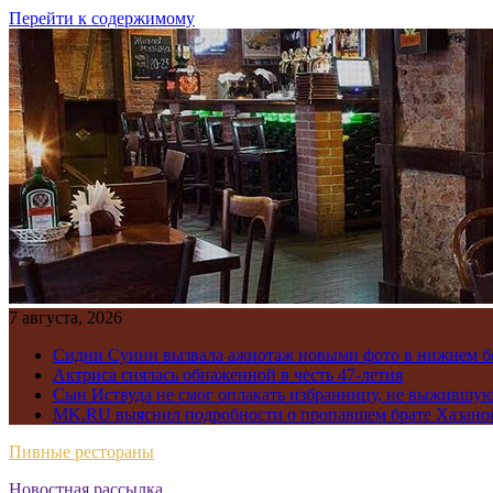
Перейти к содержимому
7 августа, 2026
Сидни Суини вызвала ажиотаж новыми фото в нижнем бе
Актриса снялась обнаженной в честь 47-летия
Сын Иствуда не смог оплакать избранницу, не выжившу
MK.RU выяснил подробности о пропавшем брате Хазано
Пивные рестораны
Новостная рассылка