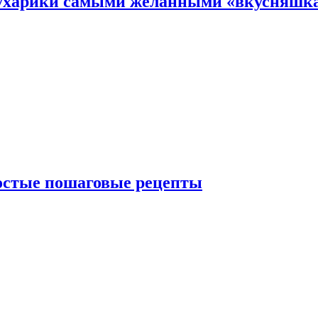
 сухарики самыми желанными «вкусняшк
ростые пошаговые рецепты