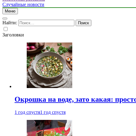
Случайные новости
Меню
Найти:
Заголовки
Окрошка на воде, зато какая: прост
1 год спустя
1 год спустя