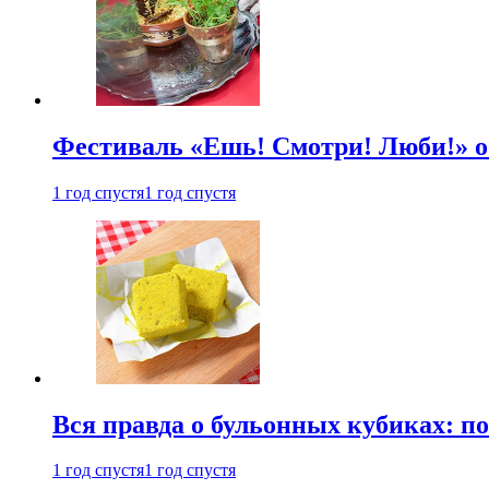
Фестиваль «Ешь! Смотри! Люби!» о
1 год спустя
1 год спустя
Вся правда о бульонных кубиках: п
1 год спустя
1 год спустя