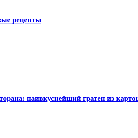
овые рецепты
сторана: наивкуснейший гратен из карто