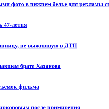
ми фото в нижнем белье для рекламы св
ь 47-летия
ранницу, не выжившую в ДТП
авшем брате Хазанова
 съемок фильма
Киркоровым после примирения