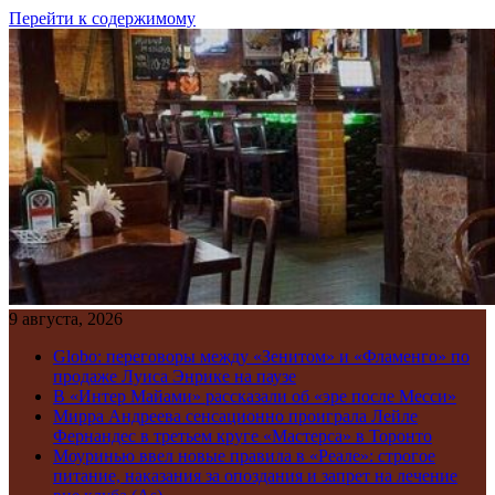
Перейти к содержимому
9 августа, 2026
Globo: переговоры между «Зенитом» и «Фламенго» по
продаже Луиса Энрике на паузе
В «Интер Майами» рассказали об «эре после Месси»
Мирра Андреева сенсационно проиграла Лейле
Фернандес в третьем круге «Мастерса» в Торонто
Моуринью ввел новые правила в «Реале»: строгое
питание, наказания за опоздания и запрет на лечение