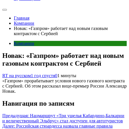
Главная
Компании
Новак: «Газпром» работает над новым газовым
контрактом с Сербией
Компании
Новак: «Газпром» работает над новым
газовым контрактом с Сербией
RT на русском
1 год спустя
0
1 минуты
«Газпром» прорабатывает условия нового газового контракта
с Сербией. Об этом рассказал вице-премьер России Александр
Новак.
Навигация по записям
Предыдущая:
Нацмаршрут «Три ущелья Кабардино-Балкарии
и величественный Эльбрус» стал доступен для автотуристов
Далее:
Российская стюардесса назвала главные правила