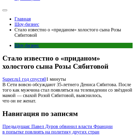
Главная
Шоу-бизнес
Стало известно о «приданом» холостого сына Розы
Сябитовой
Шоу-бизнес
Стало известно о «приданом»
холостого сына Розы Сябитовой
Super.ru
1 год спустя
0
1 минуты
В Сети вовсю обсуждают 35-летнего Дениса Сябитова. После
того как мужчина стал появляться на телевидении со звёздной
мамой — свахой Розой Сябитовой, выяснилось,
что он не женат.
Навигация по записям
Предыдущая:
Павел Дуров обвинил власти Франции
в попытке повлиять на политику других стран