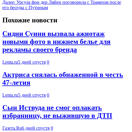
Далее:
Урсула фон дер Ляйен поговорила с Трампом после
его беседы с Путиным
Похожие новости
Сидни Суини вызвала ажиотаж
новыми фото в нижнем белье для
рекламы своего бренда
Lenta.ru
5 дней спустя
0
Актриса снялась обнаженной в честь
47-летия
Lenta.ru
5 дней спустя
0
Сын Иствуда не смог оплакать
избранницу, не выжившую в ДТП
Газета.Ru
6 дней спустя
0