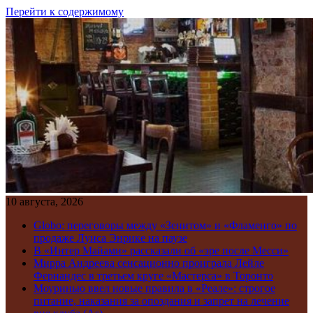
Перейти к содержимому
10 августа, 2026
Globo: переговоры между «Зенитом» и «Фламенго» по
продаже Луиса Энрике на паузе
В «Интер Майами» рассказали об «эре после Месси»
Мирра Андреева сенсационно проиграла Лейле
Фернандес в третьем круге «Мастерса» в Торонто
Моуринью ввел новые правила в «Реале»: строгое
питание, наказания за опоздания и запрет на лечение