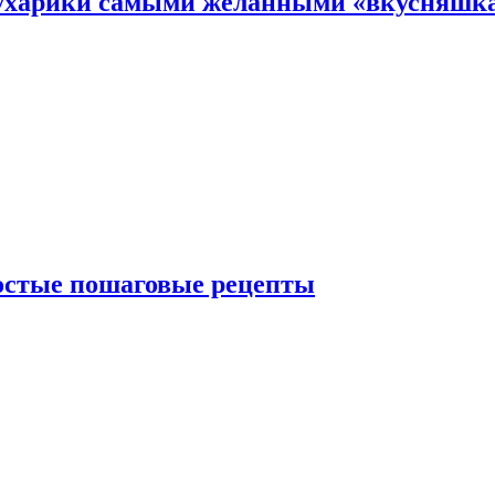
 сухарики самыми желанными «вкусняшк
ростые пошаговые рецепты