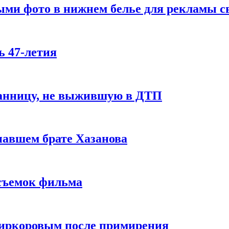
ми фото в нижнем белье для рекламы св
ь 47-летия
ранницу, не выжившую в ДТП
авшем брате Хазанова
 съемок фильма
Киркоровым после примирения