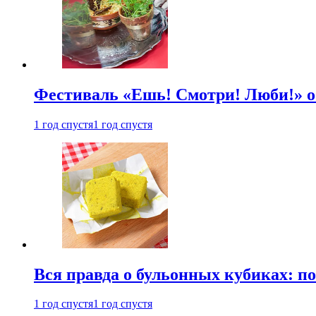
Фестиваль «Ешь! Смотри! Люби!» о
1 год спустя
1 год спустя
Вся правда о бульонных кубиках: п
1 год спустя
1 год спустя