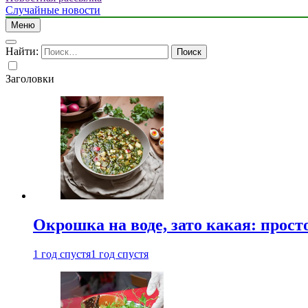
Случайные новости
Меню
Найти:
Заголовки
Окрошка на воде, зато какая: прост
1 год спустя
1 год спустя