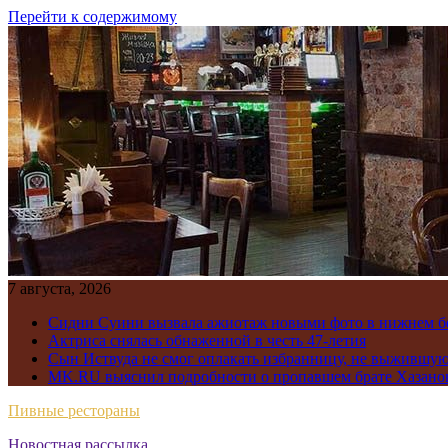
Перейти к содержимому
7 августа, 2026
Сидни Суини вызвала ажиотаж новыми фото в нижнем бе
Актриса снялась обнаженной в честь 47-летия
Сын Иствуда не смог оплакать избранницу, не выжившу
MK.RU выяснил подробности о пропавшем брате Хазано
Пивные рестораны
Новостная рассылка