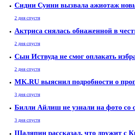
Сидни Суини вызвала ажиотаж новы
2 дня спустя
Актриса снялась обнаженной в чест
2 дня спустя
Сын Иствуда не смог оплакать изб
2 дня спустя
MK.RU выяснил подробности о проп
3 дня спустя
Билли Айлиш не узнали на фото со
3 дня спустя
Шаляпин рассказал, что дружит с 