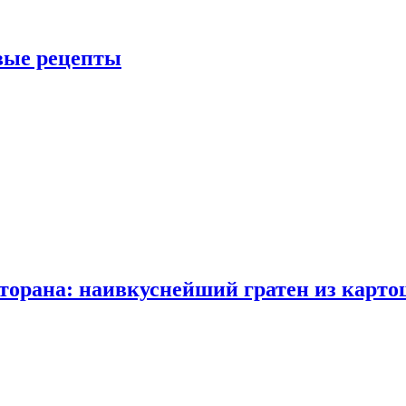
овые рецепты
сторана: наивкуснейший гратен из карто