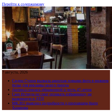
Перейти к содержимому
7 августа, 2026
Сидни Суини вызвала ажиотаж новыми фото в нижнем
белье для рекламы своего бренда
Актриса снялась обнаженной в честь 47-летия
Сын Иствуда не смог оплакать избранницу, не
выжившую в ДТП
MK.RU выяснил подробности о пропавшем брате
Хазанова