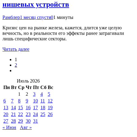
нишевых устройств
Рамблер
1 месяц спустя
0
1 минуты
Кризис цен на рынке железа, кажется, длится уже целую
вечность, но в реальности его эффекты ранее затрагивали
лишь специфические секторы.
Читать далее
1
2
Июль 2026
Пн
Вт
Ср
Чт
Пт
Сб
Вс
1
2
3
4
5
6
7
8
9
10
11
12
13
14
15
16
17
18
19
20
21
22
23
24
25
26
27
28
29
30
31
« Июн
Авг »