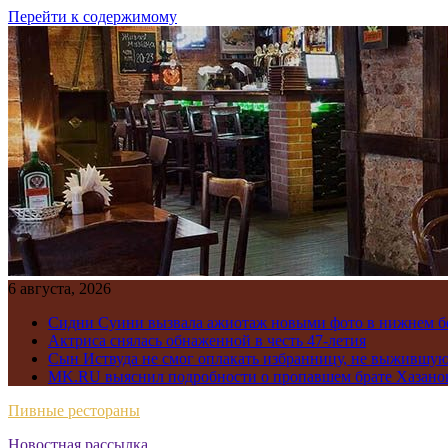
Перейти к содержимому
6 августа, 2026
Сидни Суини вызвала ажиотаж новыми фото в нижнем бе
Актриса снялась обнаженной в честь 47-летия
Сын Иствуда не смог оплакать избранницу, не выжившу
MK.RU выяснил подробности о пропавшем брате Хазано
Пивные рестораны
Новостная рассылка