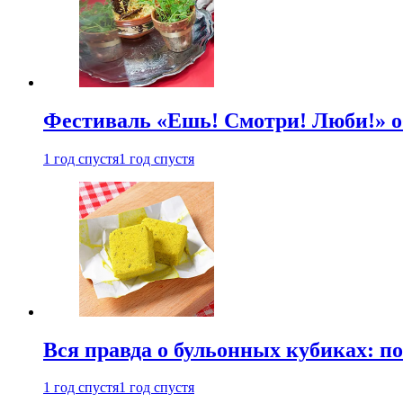
Фестиваль «Ешь! Смотри! Люби!» о
1 год спустя
1 год спустя
Вся правда о бульонных кубиках: п
1 год спустя
1 год спустя