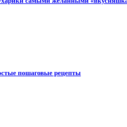
 сухарики самыми желанными «вкусняшк
ростые пошаговые рецепты