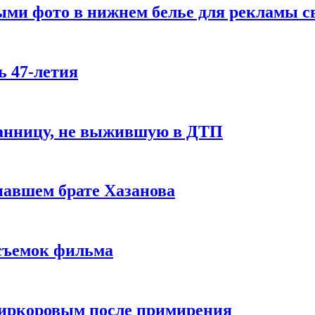
ми фото в нижнем белье для рекламы св
ь 47-летия
ранницу, не выжившую в ДТП
авшем брате Хазанова
 съемок фильма
Киркоровым после примирения