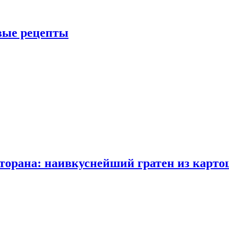
овые рецепты
сторана: наивкуснейший гратен из карто