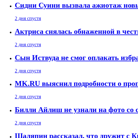
Сидни Суини вызвала ажиотаж новы
2 дня спустя
Актриса снялась обнаженной в чест
2 дня спустя
Сын Иствуда не смог оплакать изб
2 дня спустя
MK.RU выяснил подробности о проп
2 дня спустя
Билли Айлиш не узнали на фото со
2 дня спустя
Шаляпин рассказал, что дружит с 