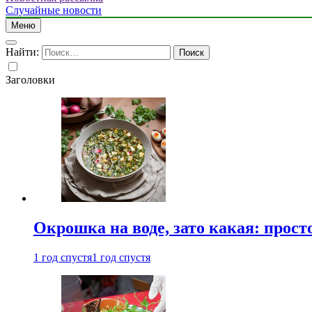
Случайные новости
Меню
Найти:
Заголовки
Окрошка на воде, зато какая: прост
1 год спустя
1 год спустя