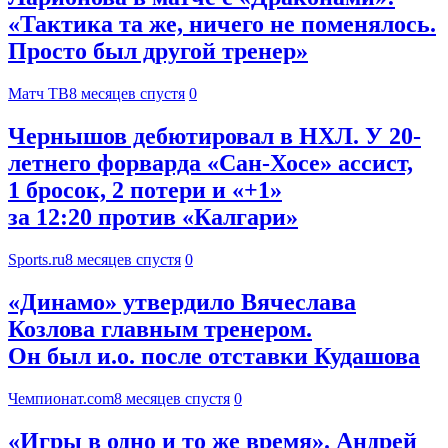
«Тактика та же, ничего не поменялось.
Просто был другой тренер»
Матч ТВ
8 месяцев спустя
0
Чернышов дебютировал в НХЛ. У 20-
летнего форварда «Сан-Хосе» ассист,
1 бросок, 2 потери и «+1»
за 12:20 против «Калгари»
Sports.ru
8 месяцев спустя
0
«Динамо» утвердило Вячеслава
Козлова главным тренером.
Он был и.о. после отставки Кудашова
Чемпионат.com
8 месяцев спустя
0
«Игры в одно и то же время». Андрей