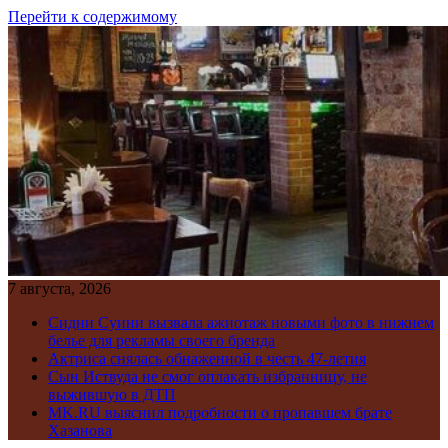
Перейти к содержимому
7 августа, 2026
Сидни Суини вызвала ажиотаж новыми фото в нижнем
белье для рекламы своего бренда
Актриса снялась обнаженной в честь 47-летия
Сын Иствуда не смог оплакать избранницу, не
выжившую в ДТП
MK.RU выяснил подробности о пропавшем брате
Хазанова