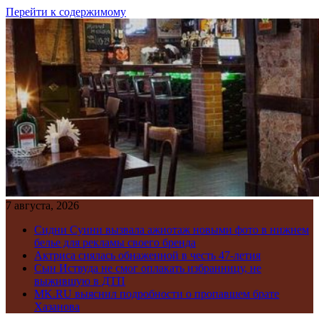
Перейти к содержимому
7 августа, 2026
Сидни Суини вызвала ажиотаж новыми фото в нижнем
белье для рекламы своего бренда
Актриса снялась обнаженной в честь 47-летия
Сын Иствуда не смог оплакать избранницу, не
выжившую в ДТП
MK.RU выяснил подробности о пропавшем брате
Хазанова