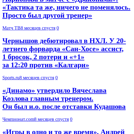
«Тактика та же, ничего не поменялось.
Просто был другой тренер»
Матч ТВ
8 месяцев спустя
0
Чернышов дебютировал в НХЛ. У 20-
летнего форварда «Сан-Хосе» ассист,
1 бросок, 2 потери и «+1»
за 12:20 против «Калгари»
Sports.ru
8 месяцев спустя
0
«Динамо» утвердило Вячеслава
Козлова главным тренером.
Он был и.о. после отставки Кудашова
Чемпионат.com
8 месяцев спустя
0
«Игры в одно и то же время». Андрей