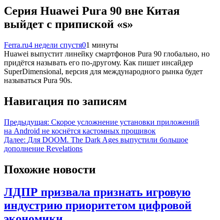
Серия Huawei Pura 90 вне Китая
выйдет с припиской «s»
Ferra.ru
4 недели спустя
0
1 минуты
Huawei выпустит линейку смартфонов Pura 90 глобально, но
придётся называть его по-другому. Как пишет инсайдер
SuperDimensional, версия для международного рынка будет
называться Pura 90s.
Навигация по записям
Предыдущая:
Скорое усложнение установки приложений
на Android не коснётся кастомных прошивок
Далее:
Для DOOM. The Dark Ages выпустили большое
дополнение Revelations
Похожие новости
ЛДПР призвала признать игровую
индустрию приоритетом цифровой
экономики