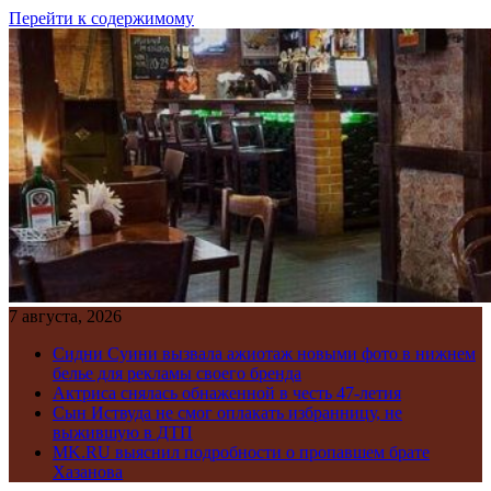
Перейти к содержимому
7 августа, 2026
Сидни Суини вызвала ажиотаж новыми фото в нижнем
белье для рекламы своего бренда
Актриса снялась обнаженной в честь 47-летия
Сын Иствуда не смог оплакать избранницу, не
выжившую в ДТП
MK.RU выяснил подробности о пропавшем брате
Хазанова