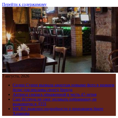
Перейти к содержимому
7 августа, 2026
Сидни Суини вызвала ажиотаж новыми фото в нижнем
белье для рекламы своего бренда
Актриса снялась обнаженной в честь 47-летия
Сын Иствуда не смог оплакать избранницу, не
выжившую в ДТП
MK.RU выяснил подробности о пропавшем брате
Хазанова