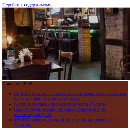
Перейти к содержимому
7 августа, 2026
Сидни Суини вызвала ажиотаж новыми фото в нижнем
белье для рекламы своего бренда
Актриса снялась обнаженной в честь 47-летия
Сын Иствуда не смог оплакать избранницу, не
выжившую в ДТП
MK.RU выяснил подробности о пропавшем брате
Хазанова