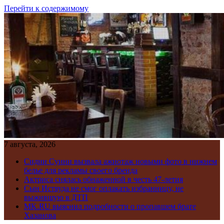
Перейти к содержимому
7 августа, 2026
Сидни Суини вызвала ажиотаж новыми фото в нижнем
белье для рекламы своего бренда
Актриса снялась обнаженной в честь 47-летия
Сын Иствуда не смог оплакать избранницу, не
выжившую в ДТП
MK.RU выяснил подробности о пропавшем брате
Хазанова